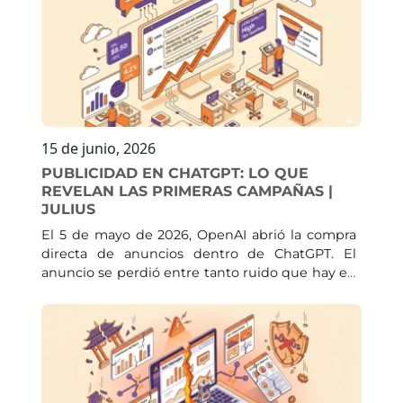
15 de junio, 2026
PUBLICIDAD EN CHATGPT: LO QUE
REVELAN LAS PRIMERAS CAMPAÑAS |
JULIUS
El 5 de mayo de 2026, OpenAI abrió la compra
directa de anuncios dentro de ChatGPT. El
anuncio se perdió entre tanto ruido que hay en
estos momentos, pero tiene una consecuencia
muy relevante: un canal con cerca de 900
millones de usuarios semanales que durante
meses estuvo reservado a un grupo cerrado de
marcas grandes quedó al alcance de cualquier
empresa con un presupuesto modesto y