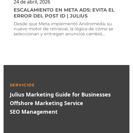
24 de abril, 2026
ESCALAMIENTO EN META ADS: EVITA EL
ERROR DEL POST ID | JULIUS
Desde que Meta implementó Andromeda, su
nuevo motor de retrieval, la lógica de cómo se
seleccionan y entregan anuncios cambió
profundamente. La segmentación granular de
audiencias dejó de ser el principal criterio de
estructuración. Ahora, lo que mejor funciona
parecen ser las estructuras simplificadas con
menos conjuntos de anuncios y más
variaciones creativas, lo que consolidó un
modelo operativo que separa dos funciones y
tipos de campañas: testing y scaling.
SERVICIOS
Julius Marketing Guide for Businesses
Offshore Marketing Service
SEO Management