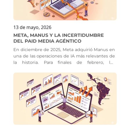
disposición a experimentar.
13 de mayo, 2026
META, MANUS Y LA INCERTIDUMBRE
DEL PAID MEDIA AGÉNTICO
En diciembre de 2025, Meta adquirió Manus en
una de las operaciones de IA más relevantes de
la historia. Para finales de febrero, los
profesionales del paid media ya estábamos
usando Manus de forma nativa dentro del Ads
Manager, haciendo nuestros primeros
experimentos y viendo resultados interesantes.
Para marzo, el futuro se veía prometedor. Pero a
finales de abril, el gobierno chino anuló la
operación. La compañía ya estaba integrada, los
productos ya estaban desplegados, los
fundadores ya tenían prohibido salir de China.